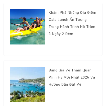
Khám Phá Những Địa Điểm
Gala Lunch Ấn Tượng
Trong Hành Trình Hồ Tràm
3 Ngày 2 Đêm
Bảng Giá Vé Tham Quan
Vĩnh Hy Mới Nhất 2026 Và
Hướng Dẫn Đặt Vé