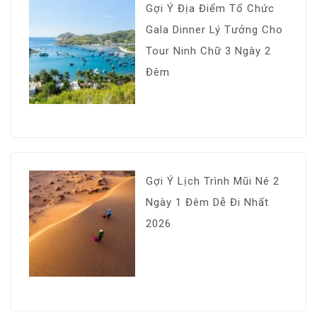
Gợi Ý Địa Điểm Tổ Chức
Gala Dinner Lý Tưởng Cho
Tour Ninh Chữ 3 Ngày 2
Đêm
Gợi Ý Lịch Trình Mũi Né 2
Ngày 1 Đêm Dễ Đi Nhất
2026