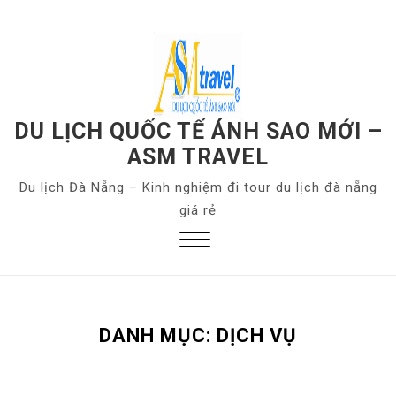
S
k
i
p
t
o
DU LỊCH QUỐC TẾ ÁNH SAO MỚI –
c
ASM TRAVEL
o
Du lịch Đà Nẵng – Kinh nghiệm đi tour du lịch đà nẵng
n
giá rẻ
t
e
n
Close
t
Menu
DANH MỤC:
DỊCH VỤ