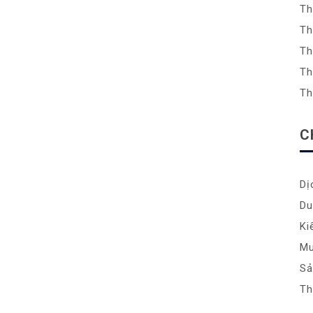
Th
Th
Th
Th
Th
C
Dị
Du
Ki
Mu
S
Th