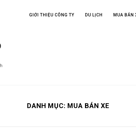
GIỚI THIỆU CÔNG TY
DU LỊCH
MUA BÁN 
O
ch
DANH MỤC:
MUA BÁN XE