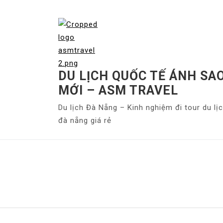
S
k
i
p
t
o
DU LỊCH QUỐC TẾ ÁNH SA
c
MỚI – ASM TRAVEL
o
Du lịch Đà Nẵng – Kinh nghiệm đi tour du lị
n
đà nẵng giá rẻ
t
e
n
t