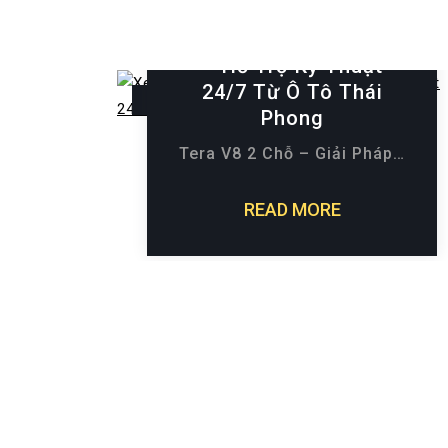
Xe Van Tera V8 2 Chỗ
– Hỗ Trợ Kỹ Thuật
24/7 Từ Ô Tô Thái
14 Tháng 4, 2025
Phong
Tera V8 2 Chỗ – Giải Pháp…
READ MORE