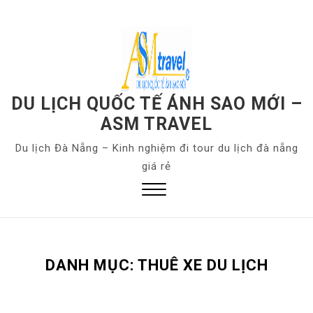
S
k
i
p
t
o
DU LỊCH QUỐC TẾ ÁNH SAO MỚI –
c
ASM TRAVEL
o
Du lịch Đà Nẵng – Kinh nghiệm đi tour du lịch đà nẵng
n
giá rẻ
t
e
n
Close
t
Menu
DANH MỤC:
THUÊ XE DU LỊCH