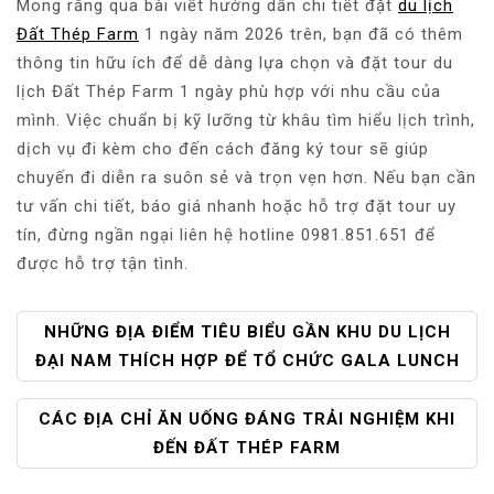
Mong rằng qua bài viết hướng dẫn chi tiết đặt
du lịch
Đất Thép Farm
1 ngày năm 2026 trên, bạn đã có thêm
thông tin hữu ích để dễ dàng lựa chọn và đặt tour du
lịch Đất Thép Farm 1 ngày phù hợp với nhu cầu của
mình. Việc chuẩn bị kỹ lưỡng từ khâu tìm hiểu lịch trình,
dịch vụ đi kèm cho đến cách đăng ký tour sẽ giúp
chuyến đi diễn ra suôn sẻ và trọn vẹn hơn. Nếu bạn cần
tư vấn chi tiết, báo giá nhanh hoặc hỗ trợ đặt tour uy
tín, đừng ngần ngại liên hệ hotline 0981.851.651 để
được hỗ trợ tận tình.
Đ
NHỮNG ĐỊA ĐIỂM TIÊU BIỂU GẦN KHU DU LỊCH
I
ĐẠI NAM THÍCH HỢP ĐỂ TỔ CHỨC GALA LUNCH
Ề
U
CÁC ĐỊA CHỈ ĂN UỐNG ĐÁNG TRẢI NGHIỆM KHI
H
ĐẾN ĐẤT THÉP FARM
Ư