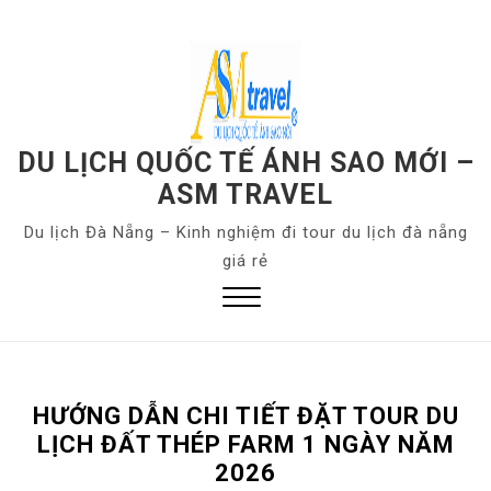
S
k
i
p
t
o
DU LỊCH QUỐC TẾ ÁNH SAO MỚI –
c
ASM TRAVEL
o
Du lịch Đà Nẵng – Kinh nghiệm đi tour du lịch đà nẵng
n
giá rẻ
t
e
n
Close
t
Menu
HƯỚNG DẪN CHI TIẾT ĐẶT TOUR DU
LỊCH ĐẤT THÉP FARM 1 NGÀY NĂM
2026