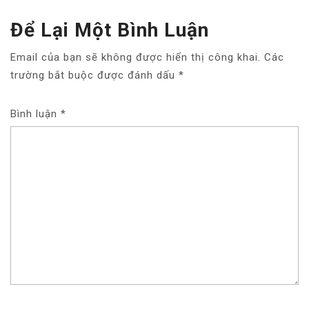
Ớ
N
Để Lại Một Bình Luận
G
B
Email của bạn sẽ không được hiển thị công khai.
Các
À
trường bắt buộc được đánh dấu
*
I
V
Bình luận
I
*
Ế
T