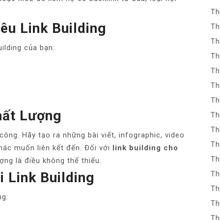
Th
êu Link Building
Th
Th
uilding của bạn:
Th
Th
Th
Th
hất Lượng
Th
Th
 công. Hãy tạo ra những bài viết, infographic, video
Th
ác muốn liên kết đến. Đối với
link building cho
Th
ợng là điều không thể thiếu.
 Link Building
Th
Th
ng:
Th
Th