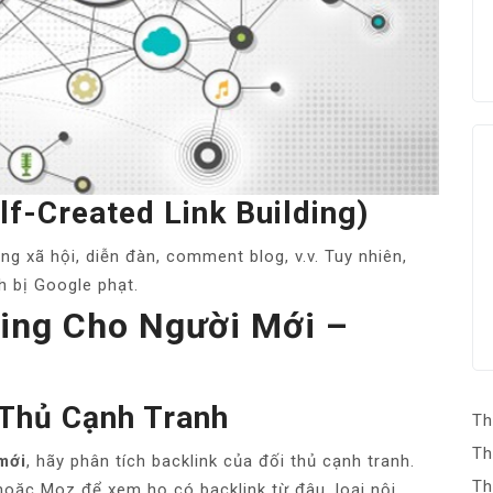
lf-Created Link Building)
ng xã hội, diễn đàn, comment blog, v.v. Tuy nhiên,
h bị Google phạt.
ding Cho Người Mới –
 Thủ Cạnh Tranh
Th
Th
mới
, hãy phân tích backlink của đối thủ cạnh tranh.
Th
oặc Moz để xem họ có backlink từ đâu, loại nội