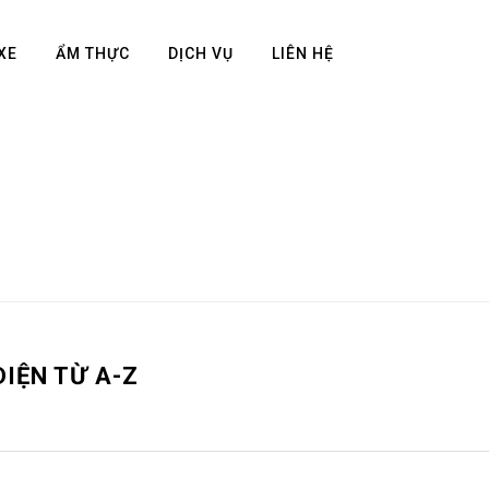
XE
ẨM THỰC
DỊCH VỤ
LIÊN HỆ
IỆN TỪ A-Z