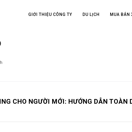
GIỚI THIỆU CÔNG TY
DU LỊCH
MUA BÁN 
O
ch
DING CHO NGƯỜI MỚI: HƯỚNG DẪN TOÀN D