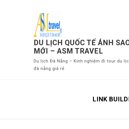
S
k
i
p
t
o
DU LỊCH QUỐC TẾ ÁNH SA
c
MỚI – ASM TRAVEL
o
Du lịch Đà Nẵng – Kinh nghiệm đi tour du lị
n
đà nẵng giá rẻ
t
e
n
t
LINK BUIL