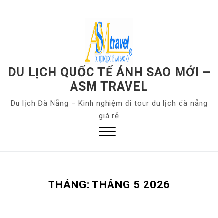
S
k
i
p
t
o
DU LỊCH QUỐC TẾ ÁNH SAO MỚI –
c
ASM TRAVEL
o
Du lịch Đà Nẵng – Kinh nghiệm đi tour du lịch đà nẵng
n
giá rẻ
t
e
n
Close
t
Menu
THÁNG:
THÁNG 5 2026