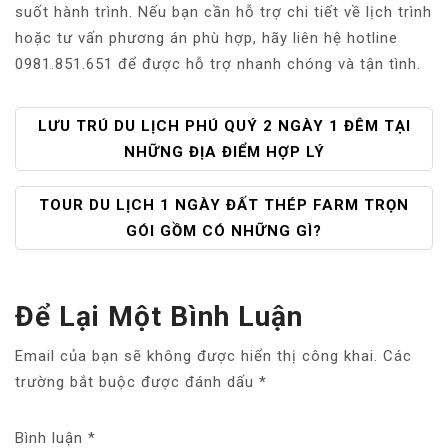
suốt hành trình. Nếu bạn cần hỗ trợ chi tiết về lịch trình
hoặc tư vấn phương án phù hợp, hãy liên hệ hotline
0981.851.651 để được hỗ trợ nhanh chóng và tận tình.
Đ
LƯU TRÚ DU LỊCH PHÚ QUÝ 2 NGÀY 1 ĐÊM TẠI
I
NHỮNG ĐỊA ĐIỂM HỢP LÝ
Ề
U
TOUR DU LỊCH 1 NGÀY ĐẤT THÉP FARM TRỌN
H
GÓI GỒM CÓ NHỮNG GÌ?
Ư
Ớ
N
Để Lại Một Bình Luận
G
B
Email của bạn sẽ không được hiển thị công khai.
Các
À
trường bắt buộc được đánh dấu
*
I
V
Bình luận
I
*