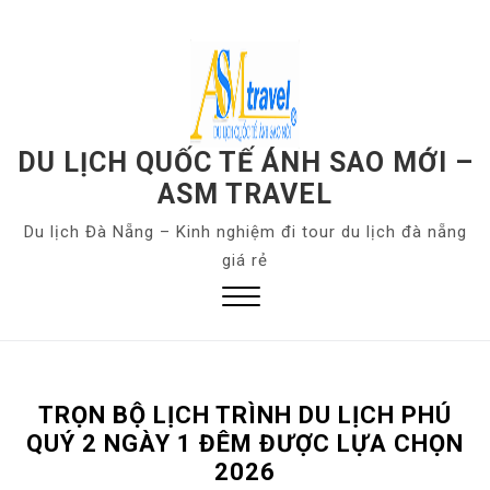
S
k
i
p
t
o
DU LỊCH QUỐC TẾ ÁNH SAO MỚI –
c
ASM TRAVEL
o
Du lịch Đà Nẵng – Kinh nghiệm đi tour du lịch đà nẵng
n
giá rẻ
t
e
n
Close
t
Menu
TRỌN BỘ LỊCH TRÌNH DU LỊCH PHÚ
QUÝ 2 NGÀY 1 ĐÊM ĐƯỢC LỰA CHỌN
2026