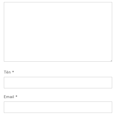
Ế
T
Tên
*
Email
*