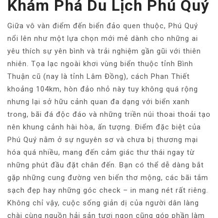
Khám Phá Du Lịch Phú Quý
Giữa vô vàn điểm đến biển đảo quen thuộc, Phú Quý
nổi lên như một lựa chọn mới mẻ dành cho những ai
yêu thích sự yên bình và trải nghiệm gần gũi với thiên
nhiên. Tọa lạc ngoài khơi vùng biển thuộc tỉnh Bình
Thuận cũ (nay là tỉnh Lâm Đồng), cách Phan Thiết
khoảng 104km, hòn đảo nhỏ này tuy không quá rộng
nhưng lại sở hữu cảnh quan đa dạng với biển xanh
trong, bãi đá độc đáo và những triền núi thoai thoải tạo
nên khung cảnh hài hòa, ấn tượng. Điểm đặc biệt của
Phú Quý nằm ở sự nguyên sơ và chưa bị thương mại
hóa quá nhiều, mang đến cảm giác thư thái ngay từ
những phút đầu đặt chân đến. Bạn có thể dễ dàng bắt
gặp những cung đường ven biển thơ mộng, các bãi tắm
sạch đẹp hay những góc check – in mang nét rất riêng.
Không chỉ vậy, cuộc sống giản dị của người dân làng
chài cùng nguồn hải sản tươi ngon cũng góp phần làm