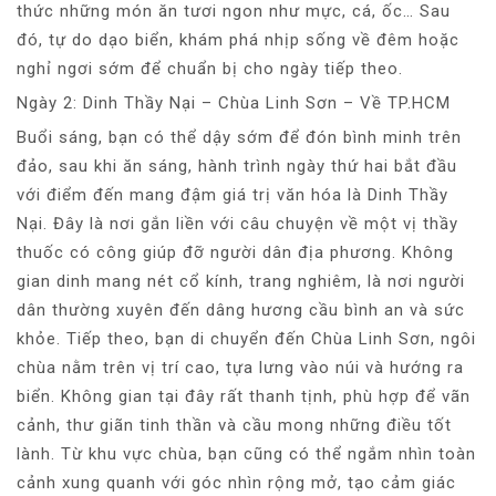
thức những món ăn tươi ngon như mực, cá, ốc… Sau
đó, tự do dạo biển, khám phá nhịp sống về đêm hoặc
nghỉ ngơi sớm để chuẩn bị cho ngày tiếp theo.
Ngày 2: Dinh Thầy Nại – Chùa Linh Sơn – Về TP.HCM
Buổi sáng, bạn có thể dậy sớm để đón bình minh trên
đảo, sau khi ăn sáng, hành trình ngày thứ hai bắt đầu
với điểm đến mang đậm giá trị văn hóa là Dinh Thầy
Nại. Đây là nơi gắn liền với câu chuyện về một vị thầy
thuốc có công giúp đỡ người dân địa phương. Không
gian dinh mang nét cổ kính, trang nghiêm, là nơi người
dân thường xuyên đến dâng hương cầu bình an và sức
khỏe. Tiếp theo, bạn di chuyển đến Chùa Linh Sơn, ngôi
chùa nằm trên vị trí cao, tựa lưng vào núi và hướng ra
biển. Không gian tại đây rất thanh tịnh, phù hợp để vãn
cảnh, thư giãn tinh thần và cầu mong những điều tốt
lành. Từ khu vực chùa, bạn cũng có thể ngắm nhìn toàn
cảnh xung quanh với góc nhìn rộng mở, tạo cảm giác