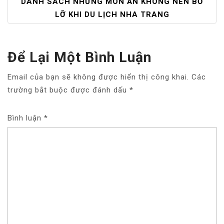
DANH SÁCH NHỮNG MÓN ĂN KHÔNG NÊN BỎ
H
LỠ KHI DU LỊCH NHA TRANG
Ư
Ớ
N
Để Lại Một Bình Luận
G
B
Email của bạn sẽ không được hiển thị công khai.
Các
À
trường bắt buộc được đánh dấu
*
I
V
Bình luận
I
*
Ế
T