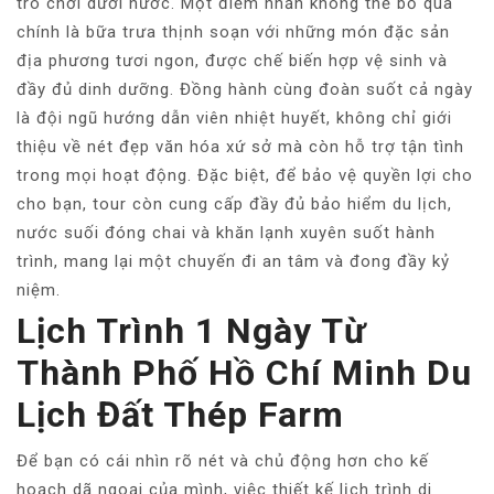
trò chơi dưới nước. Một điểm nhấn không thể bỏ qua
chính là bữa trưa thịnh soạn với những món đặc sản
địa phương tươi ngon, được chế biến hợp vệ sinh và
đầy đủ dinh dưỡng. Đồng hành cùng đoàn suốt cả ngày
là đội ngũ hướng dẫn viên nhiệt huyết, không chỉ giới
thiệu về nét đẹp văn hóa xứ sở mà còn hỗ trợ tận tình
trong mọi hoạt động. Đặc biệt, để bảo vệ quyền lợi cho
cho bạn, tour còn cung cấp đầy đủ bảo hiểm du lịch,
nước suối đóng chai và khăn lạnh xuyên suốt hành
trình, mang lại một chuyến đi an tâm và đong đầy kỷ
niệm.
Lịch Trình 1 Ngày Từ
Thành Phố Hồ Chí Minh Du
Lịch Đất Thép Farm
Để bạn có cái nhìn rõ nét và chủ động hơn cho kế
hoạch dã ngoại của mình, việc thiết kế lịch trình di