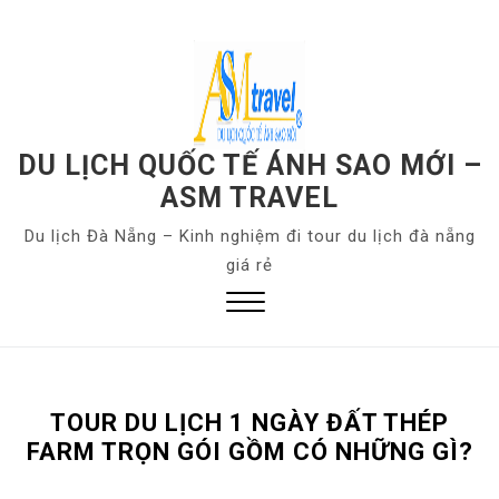
S
k
i
p
t
o
DU LỊCH QUỐC TẾ ÁNH SAO MỚI –
c
ASM TRAVEL
o
Du lịch Đà Nẵng – Kinh nghiệm đi tour du lịch đà nẵng
n
giá rẻ
t
e
n
Close
t
Menu
TOUR DU LỊCH 1 NGÀY ĐẤT THÉP
FARM TRỌN GÓI GỒM CÓ NHỮNG GÌ?